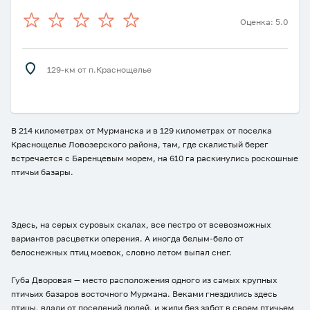
Оценка: 5.0
129-км от п.Краснощелье
В 214 километрах от Мурманска и в 129 километрах от поселка
Краснощелье Ловозерского района, там, где скалистый берег
встречается с Баренцевым морем, на 610 га раскинулись роскошные
птичьи базары.
Здесь, на серых суровых скалах, все пестро от всевозможных
вариантов расцветки оперения. А иногда белым-бело от
белоснежных птиц моевок, словно летом выпал снег.
Губа Дворовая — место расположения одного из самых крупных
птичьих базаров восточного Мурмана. Веками гнездились здесь
птицы, вдали от поселений людей, и жили без забот в своем птичьем