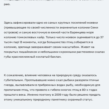
раю.
Здесь зафиксировали одно из самых крупных поселений моевки
(превышающее по своей численности знаменитые колонии Семи
островов) и самую восточную в южной части Баренцева моря
колонию тонкоклювых кайр. Только число моевок оценивается до 37
тысяч пар! В моменты, когда большинство птиц собирается в
колонию, зрелище завораживает своим масштабом. Живет на
покрытых лишайником и небольшими скромными растениями скалах
губы краснокнижный хохлатый баклан.
К сожалению, влияние человека на природную среду оказалось
губительным. Проплывавшие мимо скал рыбаки разоряли птичьи
гнезда, вылавливали в прибрежных водах рыбу, необходимую для
пропитания птиц, что привело к гибели многих птиц в 80-х годах
прошлого века. Именно поэтому в 2009 году было решено придать
этому уникальному природному памятнику охранный статус.