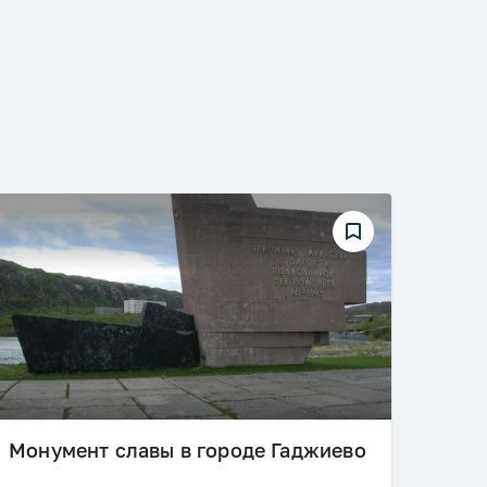
5.0
Монумент славы в городе Гаджиево
Пам