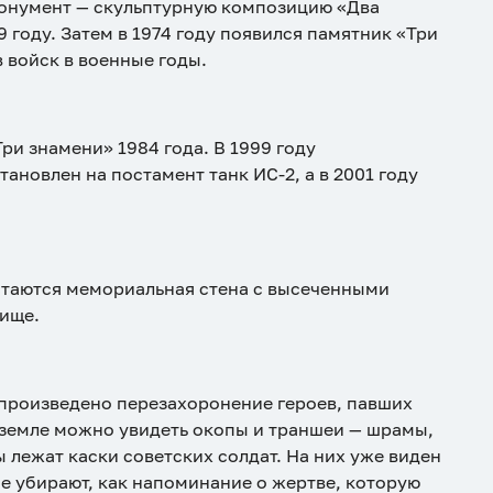
монумент — скульптурную композицию «Два
 году. Затем в 1974 году появился памятник «Три
 войск в военные годы.
и знамени» 1984 года. В 1999 году
ановлен на постамент танк ИС-2, а в 2001 году
стаются мемориальная стена с высеченными
ище.
 произведено перезахоронение героев, павших
й земле можно увидеть окопы и траншеи — шрамы,
 лежат каски советских солдат. На них уже виден
не убирают, как напоминание о жертве, которую