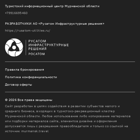
Туристский информационный центр Мурманской области
+79916695460
РАЗРАБОТЧИКИ АО «Русатом Инфраструктурные решения»
https://rusatom-utilities.ru/
Правила бронирования
Политика конфиденциальности
Договор оферты
© 2026 Все права защищены
Сайт разработан в целях содействия в развитии субъектов малого и
среднего бизнеса, входящих в туристско-рекреационный кластер
Мурманской области. Любое использование либо копирование материалов
или подборки материалов сайта, элементов дизайна и оформления
допускается лишь с разрешения правообладателя и только со ссылкой на
источник murmansk.travel